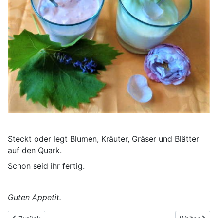
Steckt oder legt Blumen, Kräuter, Gräser und Blätter
auf den Quark.
Schon seid ihr fertig.
Guten Appetit.
Vorheriger Beitrag: Für Groß und Klein: Papier-Flieger für jede G
Nächster Bei