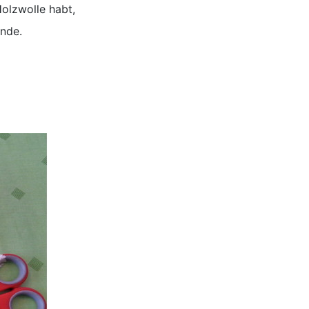
olzwolle habt,
unde.