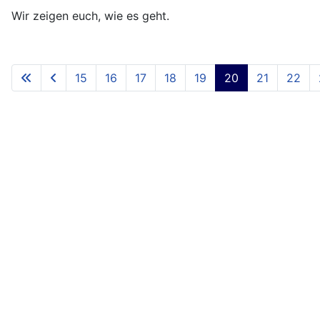
Wir zeigen euch, wie es geht.
15
16
17
18
19
20
21
22
Seite 20 von 66